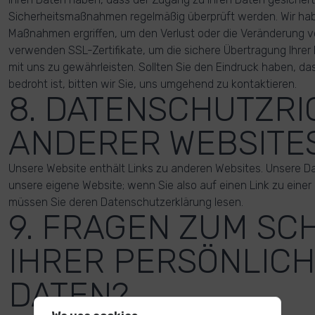
Sicherheitsmaßnahmen regelmäßig überprüft werden. Wir ha
Maßnahmen ergriffen, um den Verlust oder die Veränderung vo
verwenden SSL-Zertifikate, um die sichere Übertragung Ihrer
mit uns zu gewährleisten. Sollten Sie den Eindruck haben, das
bedroht ist, bitten wir Sie, uns umgehend zu kontaktieren.
8. DATENSCHUTZRI
ANDERER WEBSITE
Unsere Website enthält Links zu anderen Websites. Unsere Dat
unsere eigene Website; wenn Sie also auf einen Link zu einer
müssen Sie deren Datenschutzerklärung lesen.
9. FRAGEN ZUM SC
IHRER PERSÖNLIC
DATEN?