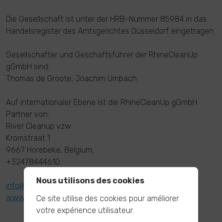
Die Gesellschaft ist unter der HRB-Nummer 85984 in das
Handelsregister des Amtsgerichtes Düsseldorf eingetragen.
Gesellschafter und Geschäftsführer der RhineCleanUp
gGmbH sind:
Thomas de Groote, Joachim Umbach
Auf internationaler Ebene ist die RhineCleanUp gGmbH
Partner von:
River Cleanup vzw
Kromstraat 1
9667 Horebeke, Belgium,
+32478444610
Nous utilisons des cookies
info@river-cleanup.org
www.river-cleanup.org
Ce site utilise des cookies pour améliorer
votre expérience utilisateur.